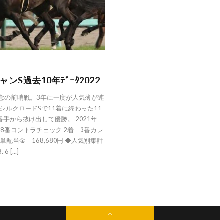
S過去10年ﾃﾞｰﾀ2022
記念の前哨戦。3年に一度が人気薄が連
シルクロードSで11着に終わった11
番手から抜け出して優勝。 2021年
 8番コントラチェック 2着 3番カレ
単配当金 168,680円 ◆人気別集計
 [...]