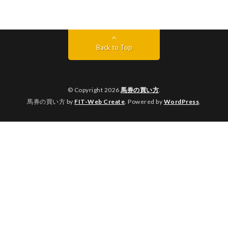
Back to Top
© Copyright 2026
馬券の買い方
.
馬券の買い方 by
FIT-Web Create
. Powered by
WordPress
.