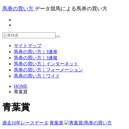
馬券の買い方
データ競馬による馬券の買い方
サイトマップ
馬券の買い方｜3連単
馬券の買い方｜3連複
馬券の買い方｜インターネット
馬券の買い方｜フォーメーション
馬券の買い方｜ワイド
HOME
青葉賞
青葉賞
過去10年レースデータ
青葉賞