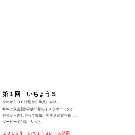
第１回 いちょうＳ
今年からＯＰ特別から重賞に昇格。
昨年は前走新潟2歳s2着のイスラポニータが
好位から差し切って優勝。翌年皐月賞を制し、
ダービーで2着に入った。
２０１３年 いちょうＳレース結果