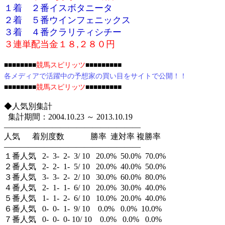
１着 ２番イスボタニータ
２着 ５番ウインフェニックス
３着 ４番クラリティシチー
３連単配当金１８,２８０円
■
■
■
■
■
■
■
■
競馬スピリッツ
■
■
■
■
■
■
■
■
■
各メディアで活躍中の予想家の買い目をサイトで公開！！
■
■
■
■
■
■
■
■
競馬スピリッツ
■
■
■
■
■
■
■
■
■
◆人気別集計
集計期間：2004.10.23 ～ 2013.10.19
—————————————————
人気 着別度数 勝率 連対率 複勝率
—————————————————
１番人気 2- 3- 2- 3/ 10 20.0% 50.0% 70.0%
２番人気 2- 2- 1- 5/ 10 20.0% 40.0% 50.0%
３番人気 3- 3- 2- 2/ 10 30.0% 60.0% 80.0%
４番人気 2- 1- 1- 6/ 10 20.0% 30.0% 40.0%
５番人気 1- 1- 2- 6/ 10 10.0% 20.0% 40.0%
６番人気 0- 0- 1- 9/ 10 0.0% 0.0% 10.0%
７番人気 0- 0- 0- 10/ 10 0.0% 0.0% 0.0%