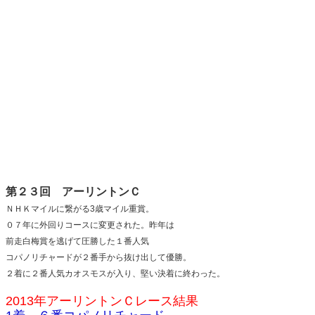
第２３回 アーリントンＣ
ＮＨＫマイルに繋がる3歳マイル重賞。
０７年に外回りコースに変更された。昨年は
前走白梅賞を逃げて圧勝した１番人気
コパノリチャードが２番手から抜け出して優勝。
２着に２番人気カオスモスが入り、堅い決着に終わった。
2013年アーリントンＣレース結果