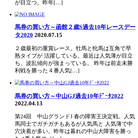
が目立つ。昨年[…]
馬券の買い方～函館２歳S過去10年レースデー
タ2020
2020.07.15
２歳最初の重賞レース。牡馬と牝馬は互角で早
熟タイプが 活躍している。最近は人気薄が目立
ち、波乱傾向が強まっている。 昨年は前走未勝
利戦を勝った４番人気[…]
馬券の買い方～中山GJ過去10年ﾃﾞｰﾀ2022
2022.04.13
第24回 中山グランドJ 春の障害王決定戦。人気
馬同士でガチガチもあるが人気馬と 人気薄で中
穴決着が多い。昨年は暮れの中山大障害を勝っ