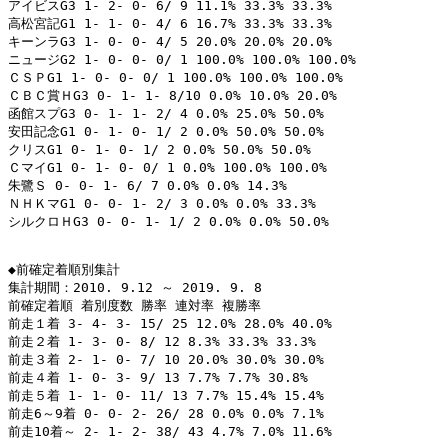
アイビスG3 1- 2- 0- 6/ 9 11.1% 33.3% 33.3%

高松宮記G1 1- 1- 0- 4/ 6 16.7% 33.3% 33.3%

キーンラG3 1- 0- 0- 4/ 5 20.0% 20.0% 20.0%

ニュージG2 1- 0- 0- 0/ 1 100.0% 100.0% 100.0%

ＣＳＰG1 1- 0- 0- 0/ 1 100.0% 100.0% 100.0%

ＣＢＣ賞ＨG3 0- 1- 1- 8/10 0.0% 10.0% 20.0%

函館スプG3 0- 1- 1- 2/ 4 0.0% 25.0% 50.0%

安田記念G1 0- 1- 0- 1/ 2 0.0% 50.0% 50.0%

クリスG1 0- 1- 0- 1/ 2 0.0% 50.0% 50.0%

ＣマイG1 0- 1- 0- 0/ 1 0.0% 100.0% 100.0%

朱鷺Ｓ 0- 0- 1- 6/ 7 0.0% 0.0% 14.3%

ＮＨＫマG1 0- 0- 1- 2/ 3 0.0% 0.0% 33.3%

シルクロＨG3 0- 0- 1- 1/ 2 0.0% 0.0% 50.0%

◆前確定着順別集計

集計期間：2010. 9.12 ～ 2019. 9. 8

前確定着順 着別度数 勝率 連対率 複勝率

前走１着 3- 4- 3- 15/ 25 12.0% 28.0% 40.0%

前走２着 1- 3- 0- 8/ 12 8.3% 33.3% 33.3%

前走３着 2- 1- 0- 7/ 10 20.0% 30.0% 30.0%

前走４着 1- 0- 3- 9/ 13 7.7% 7.7% 30.8%

前走５着 1- 1- 0- 11/ 13 7.7% 15.4% 15.4%

前走6～9着 0- 0- 2- 26/ 28 0.0% 0.0% 7.1%

前走10着～ 2- 1- 2- 38/ 43 4.7% 7.0% 11.6%
