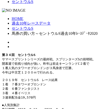
セントウルS
HOME
過去10年レースデータ
セントウルS
馬券の買い方～セントウルS過去10年ﾚｰｽﾃﾞｰﾀ2020
第３４回　セントウルS
サマースプリントシリーズの最終戦。スプリンターズSの前哨戦。

開幕週で前残り傾向が強い。昨年は前走キーンランドC２着で

１番人気のタワーオブロンドンが３馬身差で圧勝。

今年は中京芝１２００ｍで行われる。
２０１９年　セントウルS　レース結果

１着　７番タワーオブロンドン 

２着　６番ファンタジスト 

３着　４番イベリス

３連単配当金19,570円
◆人気別集計
