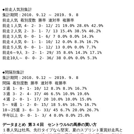
◆前走人気別集計

集計期間：2010. 9.12 ～ 2019. 9. 8

前走人気 着別度数 勝率 連対率 複勝率

前走１人気 4- 2- 3- 12/ 21 19.0% 28.6% 42.9%

前走２人気 2- 3- 1- 7/ 13 15.4% 38.5% 46.2%

前走３人気 0- 0- 1- 6/ 7 0.0% 0.0% 14.3%

前走４人気 0- 1- 1- 10/ 12 0.0% 8.3% 16.7%

前走５人気 0- 0- 1- 12/ 13 0.0% 0.0% 7.7%

前走6～9人 3- 2- 1- 29/ 35 8.6% 14.3% 17.1%

前走10人～ 0- 0- 2- 36/ 38 0.0% 0.0% 5.3%

◆間隔別集計

集計期間：2010. 9.12 ～ 2019. 9. 8

間隔 着別度数 勝率 連対率 複勝率

２週 1- 0- 1- 10/ 12 8.3% 8.3% 16.7%

３週 3- 2- 4- 37/ 46 6.5% 10.9% 19.6%

４週 2- 0- 1- 17/ 20 10.0% 10.0% 15.0%

5～ 9週 1- 2- 0- 15/ 18 5.6% 16.7% 16.7%

10～25週 3- 6- 3- 33/ 45 6.7% 20.0% 26.7%

半年以上 0- 0- 1- 3/ 4 0.0% 0.0% 25.0%
データまとめ 第３４回　セントウルSの馬券の買い方
１番人気は牡馬、先行タイプなら堅実。夏のスプリント重賞好走馬と
