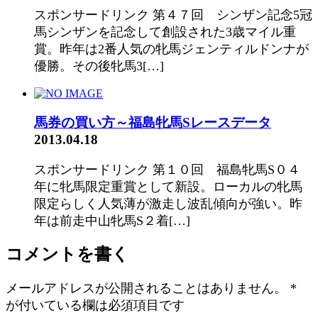
スポンサードリンク 第４７回 シンザン記念5冠
馬シンザンを記念して創設された3歳マイル重
賞。昨年は2番人気の牝馬ジェンティルドンナが
優勝。その後牝馬3[…]
馬券の買い方～福島牝馬Sレースデータ
2013.04.18
スポンサードリンク 第１０回 福島牝馬S０４
年に牝馬限定重賞として新設。ローカルの牝馬
限定らしく人気薄が激走し波乱傾向が強い。昨
年は前走中山牝馬S２着[…]
コメントを書く
メールアドレスが公開されることはありません。
*
が付いている欄は必須項目です