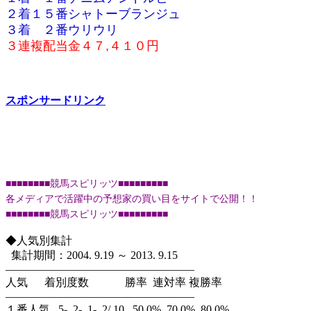
２着１５番シャトーブランジュ
３着 ２番ウリウリ
３連複配当金４７,４１０円
スポンサードリンク
■
■
■
■
■
■
■
■
競馬スピリッツ
■
■
■
■
■
■
■
■
■
各メディアで活躍中の予想家の買い目をサイトで公開！！
■
■
■
■
■
■
■
■
競馬スピリッツ
■
■
■
■
■
■
■
■
■
◆人気別集計
集計期間：2004. 9.19 ～ 2013. 9.15
—————————————————
人気 着別度数 勝率 連対率 複勝率
—————————————————
１番人気 5- 2- 1- 2/ 10 50.0% 70.0% 80.0%