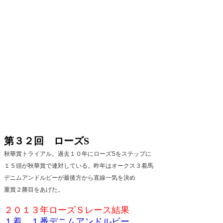
第３２回 ローズS
秋華賞トライアル。過去１０年にローズSをステップに
１５頭が秋華賞で連対している。昨年はオークス３着馬
デニムアンドルビーが最後方から直線一気を決め
重賞２勝目をあげた。
２０１３年ローズＳレース結果
１着 １番デニムアンドルビー