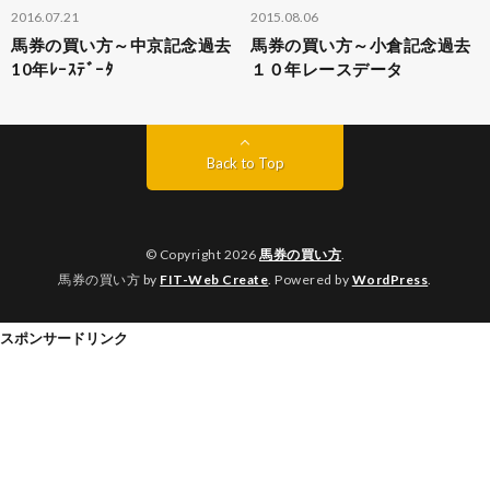
2016.07.21
2015.08.06
馬券の買い方～中京記念過去
馬券の買い方～小倉記念過去
10年ﾚｰｽﾃﾞｰﾀ
１０年レースデータ
Back to Top
© Copyright 2026
馬券の買い方
.
馬券の買い方 by
FIT-Web Create
. Powered by
WordPress
.
スポンサードリンク