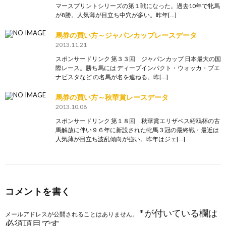
マースプリントシリーズの第１戦になった。過去10年で牝馬
が8勝。人気薄が目立ち中穴が多い。昨年[…]
馬券の買い方～ジャパンカップレースデータ
2013.11.21
スポンサードリンク 第３３回 ジャパンカップ 日本最大の国
際レース。勝ち馬には ディープインパクト・ウォッカ・ブエ
ナビスタなど の名馬が名を連ねる。昨[…]
馬券の買い方～秋華賞レースデータ
2013.10.08
スポンサードリンク 第１８回 秋華賞エリザベス紹鴎杯の古
馬解放に伴い９６年に新設された牝馬３冠の最終戦・最近は
人気薄が目立ち波乱傾向が強い。昨年はジェ[…]
コメントを書く
*
が付いている欄は
メールアドレスが公開されることはありません。
必須項目です