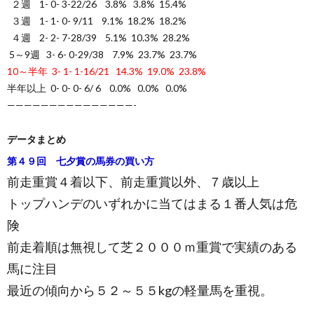
２週 1- 0- 3-22/26 3.8% 3.8% 15.4%
３週 1- 1- 0- 9/11 9.1% 18.2% 18.2%
４週 2- 2- 7-28/39 5.1% 10.3% 28.2%
5～9週 3- 6- 0-29/38 7.9% 23.7% 23.7%
10～半年 3- 1- 1-16/21 14.3% 19.0% 23.8%
半年以上 0- 0- 0- 6/ 6 0.0% 0.0% 0.0%
———————————————-
データまとめ
第４９回 七夕賞の馬券の買い方
前走重賞４着以下、前走重賞以外、７歳以上
トップハンデのいずれかに当てはまる１番人気は危
険
前走着順は無視して芝２０００ｍ重賞で実績のある
馬に注目
最近の傾向から５２～５５kgの軽量馬を重視。