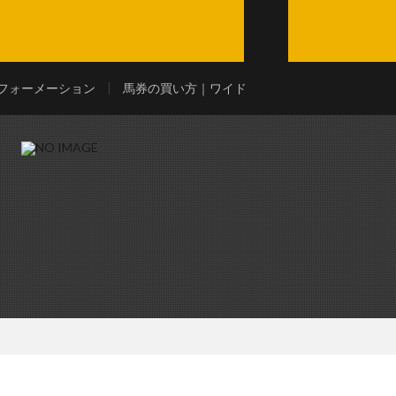
フォーメーション
馬券の買い方｜ワイド