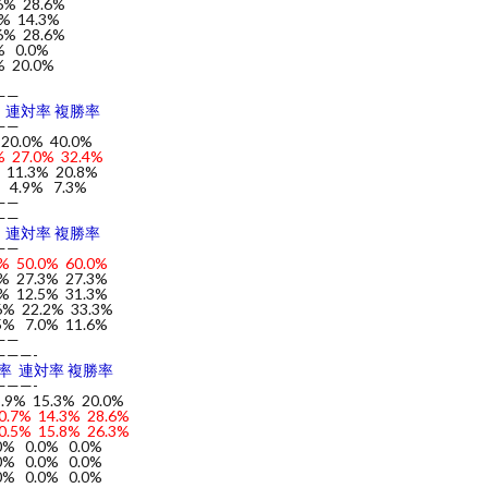
.6% 28.6%
.3% 14.3%
.6% 28.6%
0% 0.0%
0% 20.0%
——
連対率 複勝率
——
20.0% 40.0%
% 27.0% 32.4%
 11.3% 20.8%
% 4.9% 7.3%
——
——
連対率 複勝率
——
0% 50.0% 60.0%
2% 27.3% 27.3%
3% 12.5% 31.3%
6% 22.2% 33.3%
.5% 7.0% 11.6%
——
———-
 連対率 複勝率
———-
5.9% 15.3% 20.0%
8 10.7% 14.3% 28.6%
0.5% 15.8% 26.3%
0% 0.0% 0.0%
 0.0% 0.0% 0.0%
0% 0.0% 0.0%