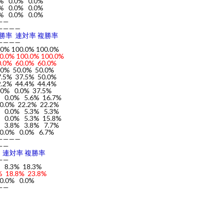
0% 0.0% 0.0%
0% 0.0% 0.0%
0% 0.0% 0.0%
——
————
率 連対率 複勝率
————
.0% 100.0% 100.0%
0.0% 100.0% 100.0%
0.0% 60.0% 60.0%
.0% 50.0% 50.0%
7.5% 37.5% 50.0%
2.2% 44.4% 44.4%
.0% 0.0% 37.5%
8 0.0% 5.6% 16.7%
0.0% 22.2% 22.2%
9 0.0% 5.3% 5.3%
9 0.0% 5.3% 15.8%
6 3.8% 3.8% 7.7%
0.0% 0.0% 6.7%
————
——
連対率 複勝率
——
 8.3% 18.3%
% 18.8% 23.8%
0.0% 0.0%
——