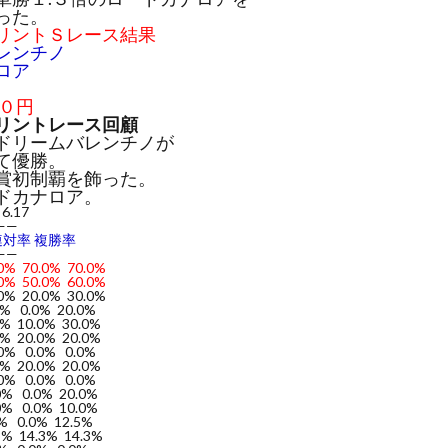
った。
リントＳレース結果
レンチノ
ロア
４０円
リントレース回顧
ドリームバレンチノが
て優勝。
賞初制覇を飾った。
ドカナロア。
6.17
——
対率 複勝率
——
0% 70.0% 70.0%
0% 50.0% 60.0%
0% 20.0% 30.0%
0% 0.0% 20.0%
% 10.0% 30.0%
% 20.0% 20.0%
.0% 0.0% 0.0%
% 20.0% 20.0%
.0% 0.0% 0.0%
0% 0.0% 20.0%
0% 0.0% 10.0%
% 0.0% 12.5%
3% 14.3% 14.3%