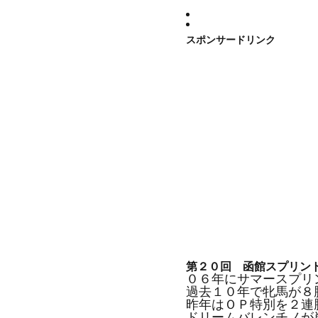
スポンサードリンク
第２０回 函館スプリン
０６年にサマースプリ
過去１０年で牝馬が８
昨年はＯＰ特別を２連
ドリームバレンチノが