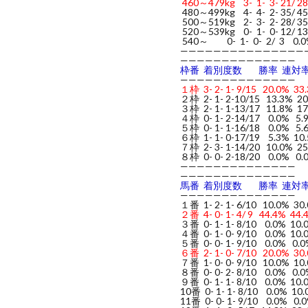
460～479kg 3- 1- 3- 21/ 2
480～499kg 4- 4- 2- 35/ 4
500～519kg 2- 3- 2- 28/ 3
520～539kg 0- 1- 0- 12/ 
540～ 0- 1- 0- 2/ 3 0.0
———————————————
——————————————
枠番 着別度数 勝率 連対率
——————————————
１枠 3- 2- 1- 9/15 20.0% 33
２枠 2- 1- 2-10/15 13.3% 2
３枠 2- 1- 1-13/17 11.8% 1
４枠 0- 1- 2-14/17 0.0% 5.
５枠 0- 1- 1-16/18 0.0% 5.
６枠 1- 1- 0-17/19 5.3% 10
７枠 2- 3- 1-14/20 10.0% 2
８枠 0- 0- 2-18/20 0.0% 0.
——————————————
——————————————
馬番 着別度数 勝率 連対率
——————————————
１番 1- 2- 1- 6/10 10.0% 30
２番 4- 0- 1- 4/ 9 44.4% 44
３番 0- 1- 1- 8/10 0.0% 10
４番 0- 1- 0- 9/10 0.0% 10
５番 0- 0- 1- 9/10 0.0% 0.
６番 2- 1- 0- 7/10 20.0% 30
７番 1- 0- 0- 9/10 10.0% 10
８番 0- 0- 2- 8/10 0.0% 0.
９番 0- 1- 1- 8/10 0.0% 10
10番 0- 1- 1- 8/10 0.0% 10
11番 0- 0- 1- 9/10 0.0% 0.