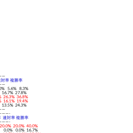
——
対率 複勝率
——
 0.0% 5.6% 8.3%
 16.7% 27.8%
% 26.3% 36.8%
% 16.1% 19.4%
 13.5% 24.3%
——
———-
連対率 複勝率
———-
20.0% 20.0% 40.0%
2 0.0% 0.0% 16.7%