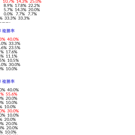
8 10.7% 14.3% 25.0%
5 8.9% 17.8% 22.2%
5 5.7% 14.3% 20.0%
13 0.0% 7.7% 7.7%
% 33.3% 33.3%
———-
 複勝率
.3% 40.0%
0.0% 33.3%
7.6% 23.5%
9% 17.6%
6% 11.1%
.5% 10.5%
5.0% 30.0%
0% 10.0%
 複勝率
.0% 40.0%
.4% 55.6%
.0% 20.0%
.0% 10.0%
0% 10.0%
.0% 30.0%
.0% 10.0%
0% 20.0%
.0% 20.0%
.0% 20.0%
0% 10.0%