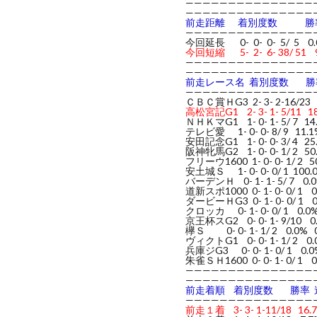
———————————————
———————————————
前走距離 着別度数 勝率
———————————————
今回延長 0- 0- 0- 5/ 5 0.
今回短縮 5- 2- 6- 38/ 51 9
———————————————
———————————————
前走レース名 着別度数 勝
———————————————
ＣＢＣ賞ＨG3 2- 3- 2-16/23 
高松宮記G1 2- 3- 1- 5/11 18
ＮＨＫマG1 1- 0- 1- 5/ 7 14
テレビ愛 1- 0- 0- 8/ 9 11.1
安田記念G1 1- 0- 0- 3/ 4 25
阪神牝馬G2 1- 0- 0- 1/ 2 50
フリーウ1600 1- 0- 0- 1/ 2 5
安土城Ｓ 1- 0- 0- 0/ 1 100.0
バーデンＨ 0- 1- 1- 5/ 7 0.0
道新スポ1000 0- 1- 0- 0/ 1 0
ダービーＨG3 0- 1- 0- 0/ 1 0
クロッカ 0- 1- 0- 0/ 1 0.0%
京王杯スG2 0- 0- 1- 9/10 0
欅Ｓ 0- 0- 1- 1/ 2 0.0% 
ヴィクトG1 0- 0- 1- 1/ 2 0.
兵庫ジG3 0- 0- 1- 0/ 1 0.0
朱雀ＳＨ1600 0- 0- 1- 0/ 1 0
———————————————
———————————————
前走着順 着別度数 勝率 
———————————————
前走１着 3- 3- 1-11/18 16.7