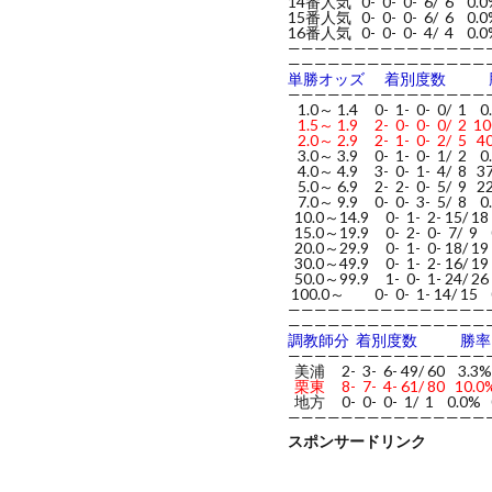
14番人気 0- 0- 0- 6/ 6 0.
15番人気 0- 0- 0- 6/ 6 0.
16番人気 0- 0- 0- 4/ 4 0.
———————————————
———————————————
単勝オッズ 着別度数 勝
———————————————
1.0～ 1.4 0- 1- 0- 0/ 1 0
1.5～ 1.9 2- 0- 0- 0/ 2 10
2.0～ 2.9 2- 1- 0- 2/ 5 4
3.0～ 3.9 0- 1- 0- 1/ 2 0
4.0～ 4.9 3- 0- 1- 4/ 8 3
5.0～ 6.9 2- 2- 0- 5/ 9 2
7.0～ 9.9 0- 0- 3- 5/ 8 0
10.0～14.9 0- 1- 2- 15/ 1
15.0～19.9 0- 2- 0- 7/ 9 
20.0～29.9 0- 1- 0- 18/ 1
30.0～49.9 0- 1- 2- 16/ 1
50.0～99.9 1- 0- 1- 24/ 2
100.0～ 0- 0- 1- 14/ 15 
———————————————
———————————————
調教師分 着別度数 勝率 
———————————————
美浦 2- 3- 6- 49/ 60 3.3%
栗東 8- 7- 4- 61/ 80 10.0
地方 0- 0- 0- 1/ 1 0.0% 
———————————————
スポンサードリンク