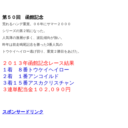
第５０回 函館記念
荒れるハンデ重賞。０６年にサマー２０００
シリーズの第２戦になった。
人気薄の激層が多く、波乱傾向が強い。
昨年は前走鳴尾記念を勝った3番人気の
トウケイヘイロー逃げ切り、重賞２勝目をあげた。
２０１３年函館記念レース結果
１着 ８番トウケイヘイロー
２着 １番アンコイルド
３着１５番アスカクリスチャン
３連単配当金１０２,０９０円
スポンサードリンク