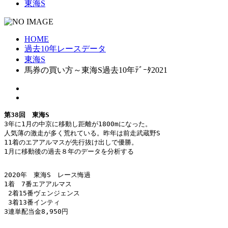
東海S
HOME
過去10年レースデータ
東海S
馬券の買い方～東海S過去10年ﾃﾞｰﾀ2021
第38回　東海S
3年に1月の中京に移動し距離が1800mになった。

人気薄の激走が多く荒れている。昨年は前走武蔵野S

11着のエアアルマスが先行抜け出しで優勝。

1月に移動後の過去８年のデータを分析する

2020年　東海S　レース悔過

1着　7番エアアルマス

 2着15番ヴェンジェンス

 3着13番インティ

3連単配当金8,950円
