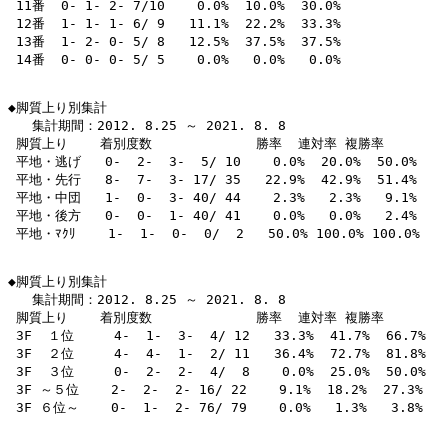
 11番  0- 1- 2- 7/10    0.0%  10.0%  30.0% 

 12番  1- 1- 1- 6/ 9   11.1%  22.2%  33.3% 

 13番  1- 2- 0- 5/ 8   12.5%  37.5%  37.5% 

 14番  0- 0- 0- 5/ 5    0.0%   0.0%   0.0% 

◆脚質上り別集計

   集計期間：2012. 8.25 ～ 2021. 8. 8

 脚質上り    着別度数             勝率  連対率 複勝率 

 平地・逃げ   0-  2-  3-  5/ 10    0.0%  20.0%  50.0% 

 平地・先行   8-  7-  3- 17/ 35   22.9%  42.9%  51.4% 

 平地・中団   1-  0-  3- 40/ 44    2.3%   2.3%   9.1% 

 平地・後方   0-  0-  1- 40/ 41    0.0%   0.0%   2.4% 

 平地・ﾏｸﾘ    1-  1-  0-  0/  2   50.0% 100.0% 100.0% 

◆脚質上り別集計

   集計期間：2012. 8.25 ～ 2021. 8. 8

 脚質上り    着別度数             勝率  連対率 複勝率 

 3F  １位     4-  1-  3-  4/ 12   33.3%  41.7%  66.7% 

 3F  ２位     4-  4-  1-  2/ 11   36.4%  72.7%  81.8% 

 3F  ３位     0-  2-  2-  4/  8    0.0%  25.0%  50.0% 

 3F ～５位    2-  2-  2- 16/ 22    9.1%  18.2%  27.3% 

 3F ６位～    0-  1-  2- 76/ 79    0.0%   1.3%   3.8% 
