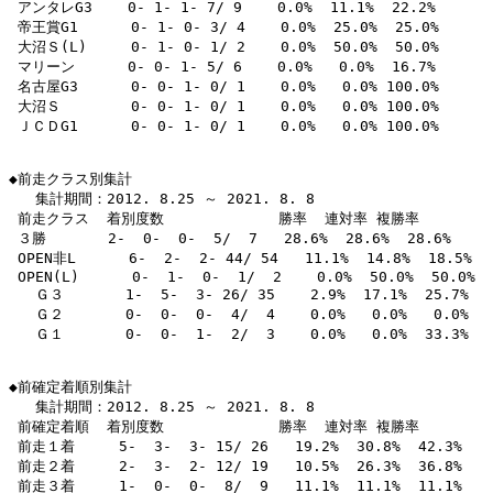
 アンタレG3    0- 1- 1- 7/ 9    0.0%  11.1%  22.2% 

 帝王賞G1      0- 1- 0- 3/ 4    0.0%  25.0%  25.0% 

 大沼Ｓ(L)     0- 1- 0- 1/ 2    0.0%  50.0%  50.0% 

 マリーン      0- 0- 1- 5/ 6    0.0%   0.0%  16.7% 

 名古屋G3      0- 0- 1- 0/ 1    0.0%   0.0% 100.0% 

 大沼Ｓ        0- 0- 1- 0/ 1    0.0%   0.0% 100.0% 

 ＪＣＤG1      0- 0- 1- 0/ 1    0.0%   0.0% 100.0% 

◆前走クラス別集計

   集計期間：2012. 8.25 ～ 2021. 8. 8

 前走クラス  着別度数             勝率  連対率 複勝率 

 ３勝       2-  0-  0-  5/  7   28.6%  28.6%  28.6% 

 OPEN非L      6-  2-  2- 44/ 54   11.1%  14.8%  18.5% 

 OPEN(L)      0-  1-  0-  1/  2    0.0%  50.0%  50.0% 

   Ｇ３       1-  5-  3- 26/ 35    2.9%  17.1%  25.7% 

   Ｇ２       0-  0-  0-  4/  4    0.0%   0.0%   0.0% 

   Ｇ１       0-  0-  1-  2/  3    0.0%   0.0%  33.3% 

◆前確定着順別集計

   集計期間：2012. 8.25 ～ 2021. 8. 8

 前確定着順  着別度数             勝率  連対率 複勝率 

 前走１着     5-  3-  3- 15/ 26   19.2%  30.8%  42.3% 

 前走２着     2-  3-  2- 12/ 19   10.5%  26.3%  36.8% 

 前走３着     1-  0-  0-  8/  9   11.1%  11.1%  11.1% 
