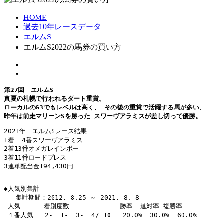
HOME
過去10年レースデータ
エルムS
エルムS2022の馬券の買い方
第27回　エルムS

真夏の札幌で行われるダート重賞。

ローカルのG3でもレベルは高く、 その後の重賞で活躍する馬が多い。

昨年は前走マリーンSを勝った スワーヴアラミスが差し切って優勝。
2021年　エルムSレース結果

1着  4番スワーヴアラミス

2着13番オメガレインボー

3着11番ロードプレス

3連単配当金194,430円

◆人気別集計

   集計期間：2012. 8.25 ～ 2021. 8. 8

 人気      着別度数             勝率  連対率 複勝率 

 １番人気   2-  1-  3-  4/ 10   20.0%  30.0%  60.0% 
