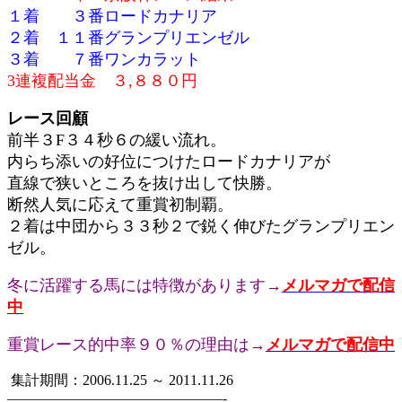
１着 ３番ロードカナリア
２着 １１番グランプリエンゼル
３着 ７番ワンカラット
3連複配当金 ３,８８０円
レース回顧
前半３F３４秒６の緩い流れ。
内らち添いの好位につけたロードカナリアが
直線で狭いところを抜け出して快勝。
断然人気に応えて重賞初制覇。
２着は中団から３３秒２で鋭く伸びたグランプリエン
ゼル。
冬に活躍する馬には特徴があります→
メルマガで配信
中
重賞レース的中率９０％の理由は→
メルマガで配信中
集計期間：2006.11.25 ～ 2011.11.26
———————————————-