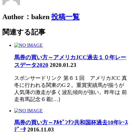
Author：baken
投稿一覧
関連する記事
馬券の買い方～アメリカJCC過去１０年レー
スデータ2020
2020.01.23
スポンサードリンク 第６１回 アメリカJCC 真
冬に行われる関東のG２。重賞実績馬が揃うが
人気薄の激走が多く波乱傾向が強い。昨年は 前
走有馬記念６着[…]
馬券の買い方～ｱﾙｾﾞﾝﾁﾝ共和国杯過去10年ﾚｰｽ
ﾃﾞｰﾀ
2016.11.03