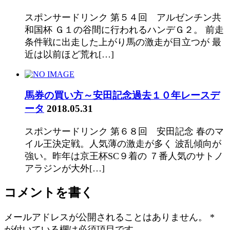
スポンサードリンク 第５４回 アルゼンチン共
和国杯 Ｇ１の谷間に行われるハンデＧ２。 前走
条件戦に出走した上がり馬の激走が目立つが 最
近は以前ほど荒れ[…]
馬券の買い方～安田記念過去１０年レースデ
ータ
2018.05.31
スポンサードリンク 第６８回 安田記念 春のマ
イル王決定戦。人気薄の激走が多く 波乱傾向が
強い。昨年は京王杯SC９着の ７番人気のサトノ
アラジンが大外[…]
コメントを書く
メールアドレスが公開されることはありません。
*
が付いている欄は必須項目です