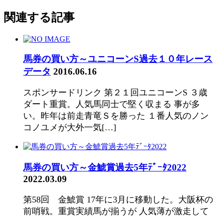
関連する記事
馬券の買い方～ユニコーンS過去１０年レース
データ
2016.06.16
スポンサードリンク 第２１回ユニコーンS ３歳
ダート重賞。人気馬同士で堅く収まる 事が多
い。昨年は前走青竜Ｓを勝った １番人気のノン
コノユメが大外一気[…]
馬券の買い方～金鯱賞過去5年ﾃﾞｰﾀ2022
2022.03.09
第58回 金鯱賞 17年に3月に移動した。大阪杯の
前哨戦。重賞実績馬が揃うが 人気薄が激走して