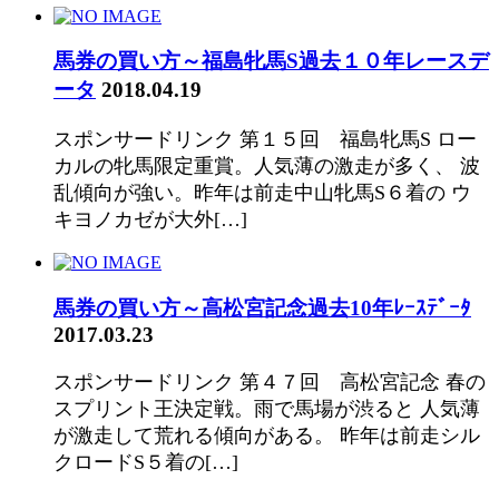
馬券の買い方～福島牝馬S過去１０年レースデ
ータ
2018.04.19
スポンサードリンク 第１５回 福島牝馬S ロー
カルの牝馬限定重賞。人気薄の激走が多く、 波
乱傾向が強い。昨年は前走中山牝馬S６着の ウ
キヨノカゼが大外[…]
馬券の買い方～高松宮記念過去10年ﾚｰｽﾃﾞｰﾀ
2017.03.23
スポンサードリンク 第４７回 高松宮記念 春の
スプリント王決定戦。雨で馬場が渋ると 人気薄
が激走して荒れる傾向がある。 昨年は前走シル
クロードS５着の[…]