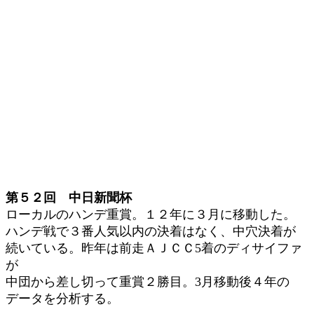
第５２回 中日新聞杯
ローカルのハンデ重賞。１２年に３月に移動した。
ハンデ戦で３番人気以内の決着はなく、中穴決着が
続いている。昨年は前走ＡＪＣＣ5着のディサイファ
が
中団から差し切って重賞２勝目。3月移動後４年の
データを分析する。