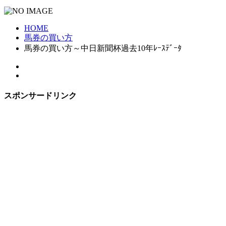
HOME
馬券の買い方
馬券の買い方～中日新聞杯過去10年ﾚｰｽﾃﾞｰﾀ
スポンサードリンク