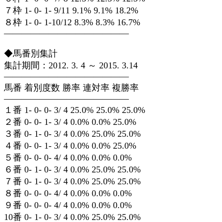
７枠 1- 0- 1- 9/11 9.1% 9.1% 18.2%
８枠 1- 0- 1-10/12 8.3% 8.3% 16.7%
——————————————
◆馬番別集計
集計期間：2012. 3. 4 ～ 2015. 3.14
——————————————
馬番 着別度数 勝率 連対率 複勝率
——————————————
１番 1- 0- 0- 3/ 4 25.0% 25.0% 25.0%
２番 0- 0- 1- 3/ 4 0.0% 0.0% 25.0%
３番 0- 1- 0- 3/ 4 0.0% 25.0% 25.0%
４番 0- 0- 1- 3/ 4 0.0% 0.0% 25.0%
５番 0- 0- 0- 4/ 4 0.0% 0.0% 0.0%
６番 0- 1- 0- 3/ 4 0.0% 25.0% 25.0%
７番 0- 1- 0- 3/ 4 0.0% 25.0% 25.0%
８番 0- 0- 0- 4/ 4 0.0% 0.0% 0.0%
９番 0- 0- 0- 4/ 4 0.0% 0.0% 0.0%
10番 0- 1- 0- 3/ 4 0.0% 25.0% 25.0%