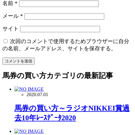
名前
*
メール
*
サイト
次回のコメントで使用するためブラウザーに自分
の名前、メールアドレス、サイトを保存する。
馬券の買い方
カテゴリの最新記事
2020.07.01
馬券の買い方～ラジオNIKKEI賞過
去10年ﾚｰｽﾃﾞｰﾀ2020