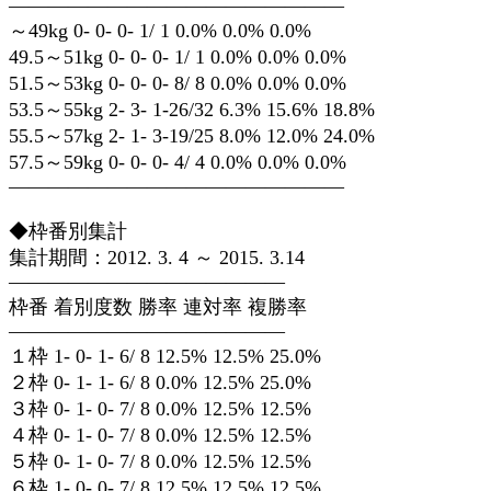
—————————————————
～49kg 0- 0- 0- 1/ 1 0.0% 0.0% 0.0%
49.5～51kg 0- 0- 0- 1/ 1 0.0% 0.0% 0.0%
51.5～53kg 0- 0- 0- 8/ 8 0.0% 0.0% 0.0%
53.5～55kg 2- 3- 1-26/32 6.3% 15.6% 18.8%
55.5～57kg 2- 1- 3-19/25 8.0% 12.0% 24.0%
57.5～59kg 0- 0- 0- 4/ 4 0.0% 0.0% 0.0%
—————————————————
◆枠番別集計
集計期間：2012. 3. 4 ～ 2015. 3.14
——————————————
枠番 着別度数 勝率 連対率 複勝率
——————————————
１枠 1- 0- 1- 6/ 8 12.5% 12.5% 25.0%
２枠 0- 1- 1- 6/ 8 0.0% 12.5% 25.0%
３枠 0- 1- 0- 7/ 8 0.0% 12.5% 12.5%
４枠 0- 1- 0- 7/ 8 0.0% 12.5% 12.5%
５枠 0- 1- 0- 7/ 8 0.0% 12.5% 12.5%
６枠 1- 0- 0- 7/ 8 12.5% 12.5% 12.5%