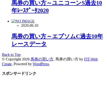
馬券の買い方～ユニコーンS過去10
年ﾚｰｽﾃﾞｰﾀ2020
2020.06.10
馬券の買い方～エプソムC過去10年
レースデータ
Back to Top
© Copyright 2026
馬券の買い方
.
馬券の買い方 by
FIT-Web
Create
. Powered by
WordPress
.
スポンサードリンク