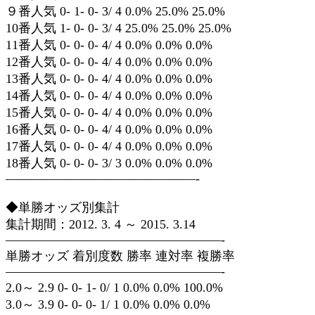
９番人気 0- 1- 0- 3/ 4 0.0% 25.0% 25.0%
10番人気 1- 0- 0- 3/ 4 25.0% 25.0% 25.0%
11番人気 0- 0- 0- 4/ 4 0.0% 0.0% 0.0%
12番人気 0- 0- 0- 4/ 4 0.0% 0.0% 0.0%
13番人気 0- 0- 0- 4/ 4 0.0% 0.0% 0.0%
14番人気 0- 0- 0- 4/ 4 0.0% 0.0% 0.0%
15番人気 0- 0- 0- 4/ 4 0.0% 0.0% 0.0%
16番人気 0- 0- 0- 4/ 4 0.0% 0.0% 0.0%
17番人気 0- 0- 0- 4/ 4 0.0% 0.0% 0.0%
18番人気 0- 0- 0- 3/ 3 0.0% 0.0% 0.0%
———————————————-
◆単勝オッズ別集計
集計期間：2012. 3. 4 ～ 2015. 3.14
—————————————————-
単勝オッズ 着別度数 勝率 連対率 複勝率
—————————————————-
2.0～ 2.9 0- 0- 1- 0/ 1 0.0% 0.0% 100.0%
3.0～ 3.9 0- 0- 0- 1/ 1 0.0% 0.0% 0.0%