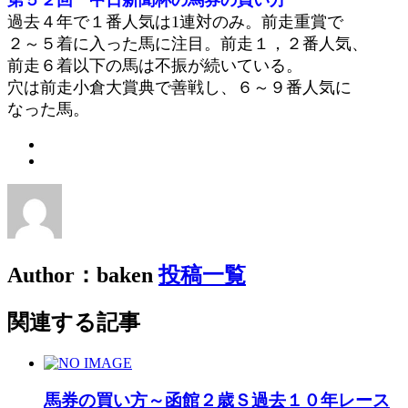
第５２回 中日新聞杯の馬券の買い方
過去４年で１番人気は1連対のみ。前走重賞で
２～５着に入った馬に注目。前走１，２番人気、
前走６着以下の馬は不振が続いている。
穴は前走小倉大賞典で善戦し、６～９番人気に
なった馬。
Author：baken
投稿一覧
関連する記事
馬券の買い方～函館２歳Ｓ過去１０年レース