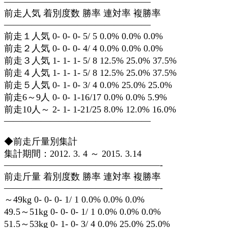
————————————————
前走人気 着別度数 勝率 連対率 複勝率
————————————————
前走１人気 0- 0- 0- 5/ 5 0.0% 0.0% 0.0%
前走２人気 0- 0- 0- 4/ 4 0.0% 0.0% 0.0%
前走３人気 1- 1- 1- 5/ 8 12.5% 25.0% 37.5%
前走４人気 1- 1- 1- 5/ 8 12.5% 25.0% 37.5%
前走５人気 0- 1- 0- 3/ 4 0.0% 25.0% 25.0%
前走6～9人 0- 0- 1-16/17 0.0% 0.0% 5.9%
前走10人～ 2- 1- 1-21/25 8.0% 12.0% 16.0%
————————————————
◆前走斤量別集計
集計期間：2012. 3. 4 ～ 2015. 3.14
—————————————————-
前走斤量 着別度数 勝率 連対率 複勝率
—————————————————-
～49kg 0- 0- 0- 1/ 1 0.0% 0.0% 0.0%
49.5～51kg 0- 0- 0- 1/ 1 0.0% 0.0% 0.0%
51.5～53kg 0- 1- 0- 3/ 4 0.0% 25.0% 25.0%