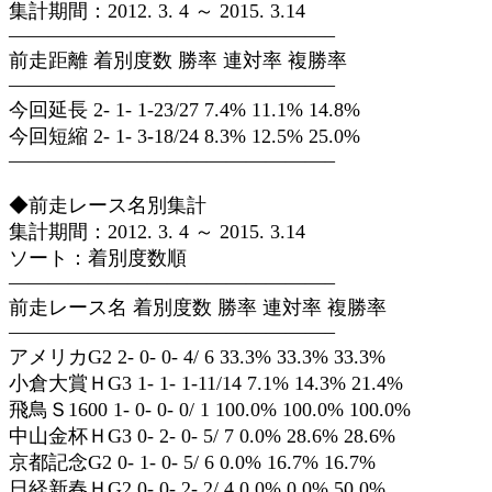
集計期間：2012. 3. 4 ～ 2015. 3.14
————————————————–
前走距離 着別度数 勝率 連対率 複勝率
————————————————–
今回延長 2- 1- 1-23/27 7.4% 11.1% 14.8%
今回短縮 2- 1- 3-18/24 8.3% 12.5% 25.0%
————————————————–
◆前走レース名別集計
集計期間：2012. 3. 4 ～ 2015. 3.14
ソート：着別度数順
————————————————–
前走レース名 着別度数 勝率 連対率 複勝率
————————————————–
アメリカG2 2- 0- 0- 4/ 6 33.3% 33.3% 33.3%
小倉大賞ＨG3 1- 1- 1-11/14 7.1% 14.3% 21.4%
飛鳥Ｓ1600 1- 0- 0- 0/ 1 100.0% 100.0% 100.0%
中山金杯ＨG3 0- 2- 0- 5/ 7 0.0% 28.6% 28.6%
京都記念G2 0- 1- 0- 5/ 6 0.0% 16.7% 16.7%
日経新春ＨG2 0- 0- 2- 2/ 4 0.0% 0.0% 50.0%