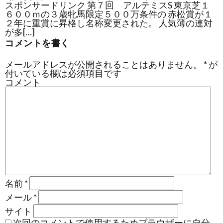
スポンサードリンク 第７回 アルテミスS 東京芝１
６００ｍの３歳牝馬限定５００万条件の 赤松賞が１
２年に重賞に昇格し名称変更された。 人気薄の連対
が多[…]
コメントを書く
メールアドレスが公開されることはありません。
*
が
付いている欄は必須項目です
コメント
名前
*
メール
*
サイト
次回のコメントで使用するためブラウザーに自分