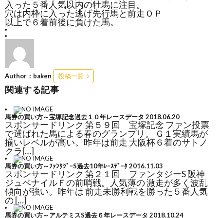
入った５番人気以内の牡馬に注目。
穴は内枠に入った逃げ先行馬と前走ＯＰ
以上で６着前後に負けた馬。
Author：baken
投稿一覧
関連する記事
馬券の買い方～宝塚記念過去１０年レースデータ
2018.06.20
スポンサードリンク 第５９回 宝塚記念 ファン投票
で選ばれた馬による春のグランプリ。 Ｇ１実績馬が
揃いレベルが高い。昨年は前走 大阪杯６着のサトノ
クラ[…]
馬券の買い方～ﾌｧﾝﾀｼﾞｰS過去10年ﾚｰｽﾃﾞｰﾀ
2016.11.03
スポンサードリンク 第２１回 ファンタジーS 阪神
ジュベナイルＦの前哨戦。人気薄の 激走が多く波乱
傾向が強い。昨年は 前走未勝利戦を勝った５番人気
の […]
馬券の買い方～アルテミスS過去６年レースデータ
2018.10.24