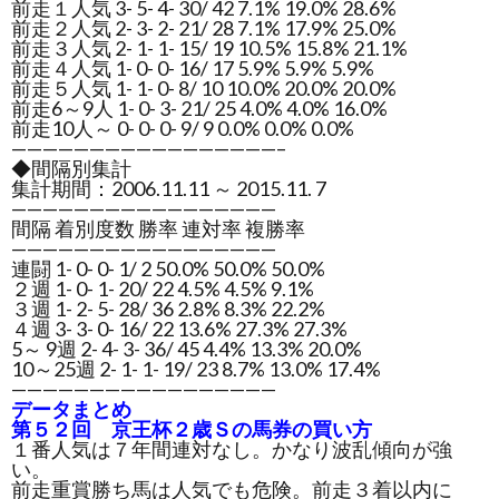
前走１人気 3- 5- 4- 30/ 42 7.1% 19.0% 28.6%
前走２人気 2- 3- 2- 21/ 28 7.1% 17.9% 25.0%
前走３人気 2- 1- 1- 15/ 19 10.5% 15.8% 21.1%
前走４人気 1- 0- 0- 16/ 17 5.9% 5.9% 5.9%
前走５人気 1- 1- 0- 8/ 10 10.0% 20.0% 20.0%
前走6～9人 1- 0- 3- 21/ 25 4.0% 4.0% 16.0%
前走10人～ 0- 0- 0- 9/ 9 0.0% 0.0% 0.0%
—————————————————–
◆間隔別集計
集計期間：2006.11.11 ～ 2015.11. 7
—————————————————
間隔 着別度数 勝率 連対率 複勝率
—————————————————
連闘 1- 0- 0- 1/ 2 50.0% 50.0% 50.0%
２週 1- 0- 1- 20/ 22 4.5% 4.5% 9.1%
３週 1- 2- 5- 28/ 36 2.8% 8.3% 22.2%
４週 3- 3- 0- 16/ 22 13.6% 27.3% 27.3%
5～ 9週 2- 4- 3- 36/ 45 4.4% 13.3% 20.0%
10～25週 2- 1- 1- 19/ 23 8.7% 13.0% 17.4%
—————————————————
データまとめ
第５２回 京王杯２歳Ｓの馬券の買い方
１番人気は７年間連対なし。かなり波乱傾向が強
い。
前走重賞勝ち馬は人気でも危険。前走３着以内に