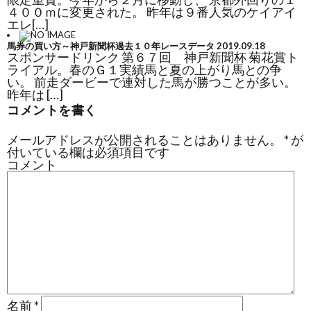
４００ｍに変更された。 昨年は９番人気のケイアイ
エレ[…]
馬券の買い方～神戸新聞杯過去１０年レースデータ
2019.09.18
スポンサードリンク 第６７回 神戸新聞杯 菊花賞ト
ライアル。春のＧ１実績馬と夏の上がり馬との争
い。 前走ダービーで連対した馬が勝つことが多い。
昨年は […]
コメントを書く
メールアドレスが公開されることはありません。
*
が
付いている欄は必須項目です
コメント
名前
*