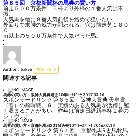
第６５回 京都新聞杯の馬券の買い方
前走５００万条件、５枠より外枠の１番人気は不
振。
人気馬を軸に８番人気前後を絡めて狙いたい。
外回りで末脚の威力が問われる。穴は前走芝１８０
０
ｍ以上の５００万条件で人気だった馬。
Author：baken
投稿一覧
関連する記事
馬券の買い方～阪神大賞典過去10年ﾚｰｽﾃﾞｰﾀ
2017.03.16
スポンサードリンク 第６５回 阪神大賞典 天皇賞
（春）の前哨戦。Ｇ１実績のある人気馬が活躍し 堅
く収まることが多い。昨年は前走日経新春杯２着の
シェヴ[…]
馬券の買い方～京都牝馬S(2016)過去10年ﾚｰｽﾃﾞｰﾀ
2016.02.18
スポンサードリンク 第５１回 京都牝馬S 古馬牝馬
限定重賞。今年から２月に移動し、 京都外回りの１