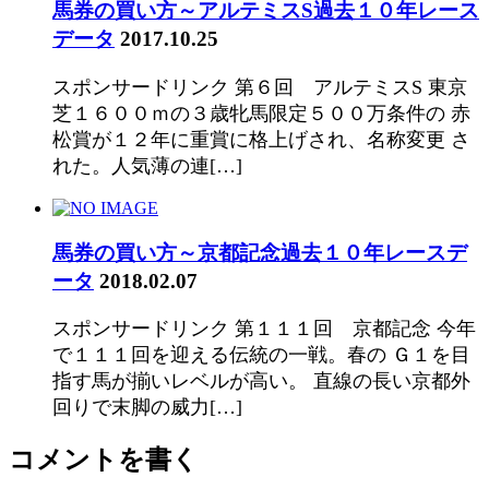
馬券の買い方～アルテミスS過去１０年レース
データ
2017.10.25
スポンサードリンク 第６回 アルテミスS 東京
芝１６００ｍの３歳牝馬限定５００万条件の 赤
松賞が１２年に重賞に格上げされ、名称変更 さ
れた。人気薄の連[…]
馬券の買い方～京都記念過去１０年レースデ
ータ
2018.02.07
スポンサードリンク 第１１１回 京都記念 今年
で１１１回を迎える伝統の一戦。春の Ｇ１を目
指す馬が揃いレベルが高い。 直線の長い京都外
回りで末脚の威力[…]
コメントを書く