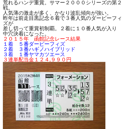
荒れるハンデ重賞。サマー２０００シリーズの第２
戦。
人気薄の激走が多く、かなり波乱傾向が強い。
昨年は前走目黒記念６着で３番人気のダービーフィ
ズが
差し切って重賞初制覇。２着に１０番人気が入り
中穴決着になった。
２０１５年 函館記念レース結果
１着 ５番ダービーフィズ
２着 ３番ハギノハイブリッド
３着 １番ヤマカツエース
３連単配当金１２４,９９０円