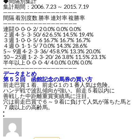
◆間隔別集計
集計期間：2006. 7.23 ～ 2015. 7.19
—————————————————
間隔 着別度数 勝率 連対率 複勝率
—————————————————
連闘 0- 0- 0- 2/ 2 0.0% 0.0% 0.0%
２週 4- 5- 3- 50/ 62 6.5% 14.5% 19.4%
３週 1- 0- 0- 5/ 6 16.7% 16.7% 16.7%
４週 0- 1- 1- 5/ 7 0.0% 14.3% 28.6%
5～ 9週 4- 2- 3- 36/ 45 8.9% 13.3% 20.0%
10～25週 1- 2- 3- 20/ 26 3.8% 11.5% 23.1%
半年以上 0- 0- 0- 4/ 4 0.0% 0.0% 0.0%
—————————————————
データまとめ
第５２回 函館記念の馬券の買い方
前走巴賞１着、前走G１の１番人気は危険。
ハンデ戦で波乱傾向が強い。前走５着以内に
善戦した中距離重賞実績馬に注目。
穴は前走巴賞で６～９着に負けて人気が落ちた馬と
７歳以上の高齢馬。