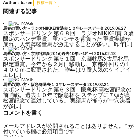
Author：baken
投稿一覧
関連する記事
馬券の買い方～ラジオNIKKEI賞過去１０年レースデータ
2019.06.27
スポンサードリンク 第６８回 ラジオNIKKEI賞 ３歳
限定のハンデ重賞。重ハンデを背負った 重賞実績が
崩れ、人気薄軽量馬が激走することが多い。 昨年[…]
馬券の買い方～京都牝馬S(2016)過去10年ﾚｰｽﾃﾞｰﾀ
2016.02.18
スポンサードリンク 第５１回 京都牝馬S 古馬牝馬
限定重賞。今年から２月に移動し、 京都外回りの１
４００ｍに変更された。 昨年は９番人気のケイアイ
エレ[…]
馬券の買い方～阪急杯過去１０年レースデータ
2019.02.21
スポンサードリンク 第６３回 阪急杯 高松宮記念の
前哨戦。過去１０年で阪急杯を ステップに７頭が高
松宮記念で連対している。 実績馬が揃うが中穴決着
が多[…]
コメントを書く
メールアドレスが公開されることはありません。
*
が
付いている欄は必須項目です
コメント