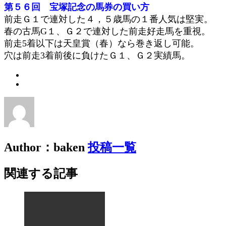
第５６回 宝塚記念の馬券の買い方
前走Ｇ１で連対した４，５歳馬の１番人気は堅実。
春の古馬G１、Ｇ２で連対した前走好走馬を重視。
前走5着以下は天皇賞（春）なら巻き返し可能。
穴は前走3着前後に負けたＧ１、Ｇ２実績馬。
Author：baken
投稿一覧
関連する記事