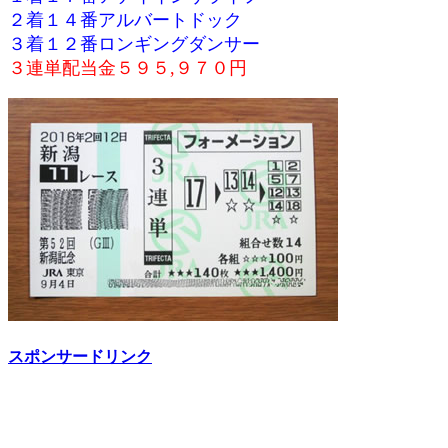
２着１４番アルバートドック
３着１２番ロンギングダンサー
３連単配当金５９５,９７０円
スポンサードリンク