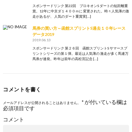
スポンサードリンク 第22回 プロキオンS ダートの短距離重
賞。12年に中京ダ１４００ｍに 変更された。時々人気薄の激
走があるが、 人気のダート重賞実[…]
馬券の買い方～函館スプリントS過去１０年レース
データ2019
2019.06.13
スポンサードリンク 第２６回 函館スプリントS サマースプ
リントシリーズの第１弾。最近は人気薄の 激走が多く馬連万
馬券が連発。昨年は前年の高松宮記念 […]
コメントを書く
*
が付いている欄は
メールアドレスが公開されることはありません。
必須項目です
コメント