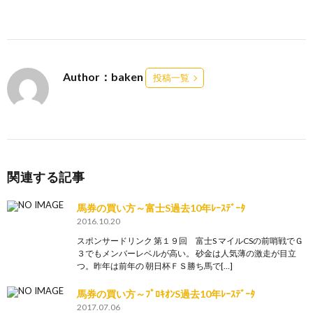
Author：baken
投稿一覧
関連する記事
馬券の買い方～富士S過去10年ﾚｰｽﾃﾞｰﾀ
2016.10.20
スポンサードリンク 第１９回 富士S マイルCSの前哨戦でＧ
３でもメンバーレベルが高い。 砂金は人気薄の激走が目立
つ。昨年は前年の 朝日杯ＦＳ勝ち馬で[…]
馬券の買い方～ﾌﾟﾛｷｵﾝS過去10年ﾚｰｽﾃﾞｰﾀ
2017.07.06