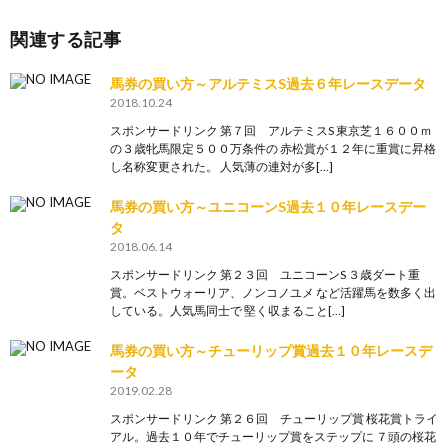
関連する記事
馬券の買い方～アルテミスS過去６年レースデータ
2018.10.24
スポンサードリンク 第７回 アルテミスS 東京芝１６００ｍ
の３歳牝馬限定５００万条件の 赤松賞が１２年に重賞に昇格
し名称変更された。 人気薄の連対が多[…]
馬券の買い方～ユニコーンS過去１０年レースデー
タ
2018.06.14
スポンサードリンク 第２３回 ユニコーンS ３歳ダート重
賞。ベストウォーリア、ノンコノユメ など活躍馬を数多く出
している。人気馬同士で 堅く収まること[…]
馬券の買い方～チューリップ賞過去１０年レースデ
ータ
2019.02.28
スポンサードリンク 第２６回 チューリップ賞 桜花賞トライ
アル。過去１０年でチューリップ賞をステップに ７頭の桜花