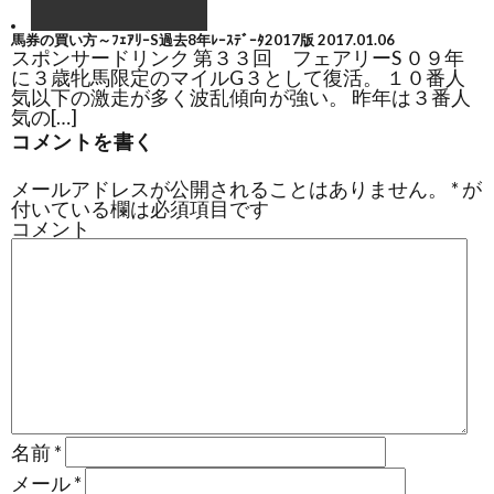
馬券の買い方～ﾌｪｱﾘｰS過去8年ﾚｰｽﾃﾞｰﾀ2017版
2017.01.06
スポンサードリンク 第３３回 フェアリーS ０９年
に３歳牝馬限定のマイルG３として復活。 １０番人
気以下の激走が多く波乱傾向が強い。 昨年は３番人
気の[…]
コメントを書く
メールアドレスが公開されることはありません。
*
が
付いている欄は必須項目です
コメント
名前
*
メール
*