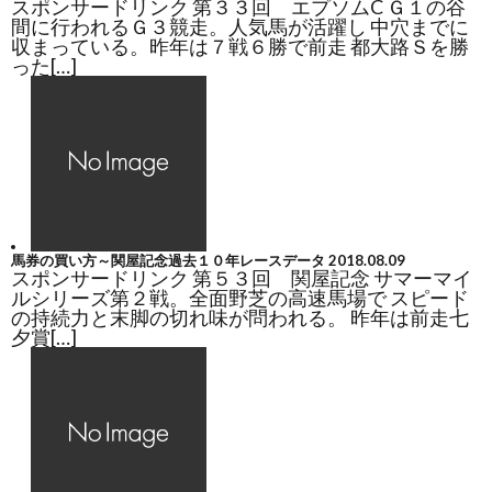
スポンサードリンク 第３３回 エプソムC Ｇ１の谷
間に行われるＧ３競走。人気馬が活躍し 中穴までに
収まっている。昨年は７戦６勝で前走 都大路Ｓを勝
った[…]
馬券の買い方～関屋記念過去１０年レースデータ
2018.08.09
スポンサードリンク 第５３回 関屋記念 サマーマイ
ルシリーズ第２戦。全面野芝の高速馬場で スピード
の持続力と末脚の切れ味が問われる。 昨年は前走七
夕賞[…]