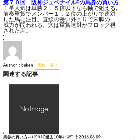
第７０回 阪神ジュベナイルFの馬券の買い方
１番人気は単勝２．５倍以下なら軸で狙える。
前奏重賞でメンバー１，２位の上がりで連対
した馬に注目。直線の長い外回りで末脚の
威力が問われる。穴は重賞連対がフロック視
された馬。
Author：baken
投稿一覧
関連する記事
馬券の買い方～ｴﾌﾟｿﾑC過去10年ﾚｰｽﾃﾞｰﾀ
2016.06.09