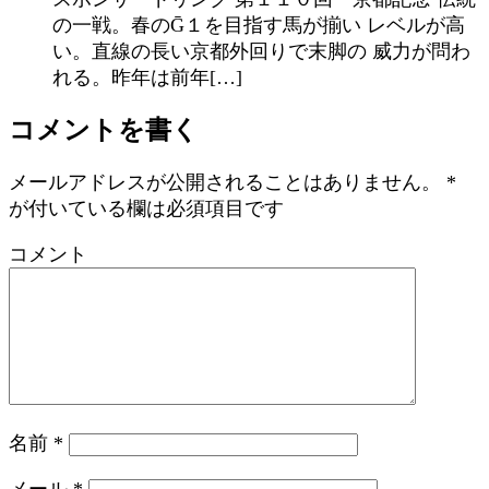
の一戦。春のḠ１を目指す馬が揃い レベルが高
い。直線の長い京都外回りで末脚の 威力が問わ
れる。昨年は前年[…]
コメントを書く
メールアドレスが公開されることはありません。
*
が付いている欄は必須項目です
コメント
名前
*