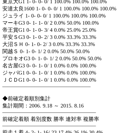
東京大G1 1- 0- 0- 0/ 1 100.0% 100.0% 100.0%
安達太良1600 1- 0- 0- 0/ 1 100.0% 100.0% 100.0%
ジュライ 1- 0- 0- 0/ 1 100.0% 100.0% 100.0%
マーキG3 0- 1- 1- 0/ 2 0.0% 50.0% 100.0%
帝王賞G1 0- 1- 0- 3/ 4 0.0% 25.0% 25.0%
平安ＳG3 0- 1- 0- 2/ 3 0.0% 33.3% 33.3%
大沼ＳＨ 0- 1- 0- 2/ 3 0.0% 33.3% 33.3%
関越Ｓ 0- 1- 0- 1/ 2 0.0% 50.0% 50.0%
プロキオG3 0- 1- 0- 1/ 2 0.0% 50.0% 50.0%
名古屋G3 0- 0- 1- 0/ 1 0.0% 0.0% 100.0%
ジャパG1 0- 0- 1- 0/ 1 0.0% 0.0% 100.0%
ＪＣＤG1 0- 0- 1- 0/ 1 0.0% 0.0% 100.0%
————————————————–
◆前確定着順別集計
集計期間：2006. 9.18 ～ 2015. 8.16
—————————————————–
前確定着順 着別度数 勝率 連対率 複勝率
—————————————————–
前走１着 4- 2- 1- 16/ 23 17.4% 26.1% 30.4%