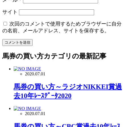
メール
*
サイト
次回のコメントで使用するためブラウザーに自分
の名前、メールアドレス、サイトを保存する。
馬券の買い方
カテゴリの最新記事
2020.07.01
馬券の買い方～ラジオNIKKEI賞過
去10年ﾚｰｽﾃﾞｰﾀ2020
2020.07.01
馬券の買い方～CBC賞過去10年ﾚｰｽ