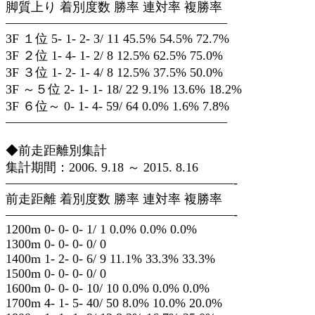
脚質上り 着別度数 勝率 連対率 複勝率
—————————————————–
3F １位 5- 1- 2- 3/ 11 45.5% 54.5% 72.7%
3F ２位 1- 4- 1- 2/ 8 12.5% 62.5% 75.0%
3F ３位 1- 2- 1- 4/ 8 12.5% 37.5% 50.0%
3F ～５位 2- 1- 1- 18/ 22 9.1% 13.6% 18.2%
3F ６位～ 0- 1- 4- 59/ 64 0.0% 1.6% 7.8%
—————————————————–
◆前走距離別集計
集計期間：2006. 9.18 ～ 2015. 8.16
——————————————————-
前走距離 着別度数 勝率 連対率 複勝率
——————————————————-
1200m 0- 0- 0- 1/ 1 0.0% 0.0% 0.0%
1300m 0- 0- 0- 0/ 0
1400m 1- 2- 0- 6/ 9 11.1% 33.3% 33.3%
1500m 0- 0- 0- 0/ 0
1600m 0- 0- 0- 10/ 10 0.0% 0.0% 0.0%
1700m 4- 1- 5- 40/ 50 8.0% 10.0% 20.0%