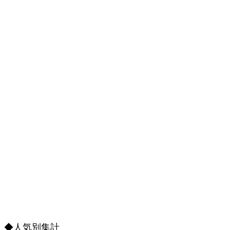
◆人気別集計