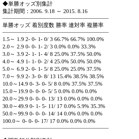
◆単勝オッズ別集計
集計期間：2006. 9.18 ～ 2015. 8.16
———————————————————
単勝オッズ 着別度数 勝率 連対率 複勝率
———————————————————
1.5～ 1.9 2- 0- 1- 0/ 3 66.7% 66.7% 100.0%
2.0～ 2.9 0- 0- 1- 2/ 3 0.0% 0.0% 33.3%
3.0～ 3.9 2- 1- 1- 4/ 8 25.0% 37.5% 50.0%
4.0～ 4.9 1- 1- 0- 2/ 4 25.0% 50.0% 50.0%
5.0～ 6.9 2- 0- 1- 5/ 8 25.0% 25.0% 37.5%
7.0～ 9.9 2- 3- 0- 8/ 13 15.4% 38.5% 38.5%
10.0～14.9 0- 3- 0- 5/ 8 0.0% 37.5% 37.5%
15.0～19.9 0- 0- 0- 5/ 5 0.0% 0.0% 0.0%
20.0～29.9 0- 0- 0- 13/ 13 0.0% 0.0% 0.0%
30.0～49.9 0- 1- 5- 11/ 17 0.0% 5.9% 35.3%
50.0～99.9 0- 0- 0- 14/ 14 0.0% 0.0% 0.0%
100.0～ 0- 0- 0- 17/ 17 0.0% 0.0% 0.0%
———————————————————