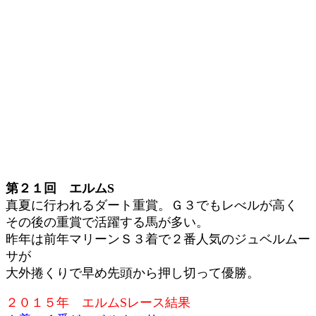
第２１回 エルムS
真夏に行われるダート重賞。Ｇ３でもレべルが高く
その後の重賞で活躍する馬が多い。
昨年は前年マリーンＳ３着で２番人気のジュベルムー
サが
大外捲くりで早め先頭から押し切って優勝。
２０１５年 エルムSレース結果