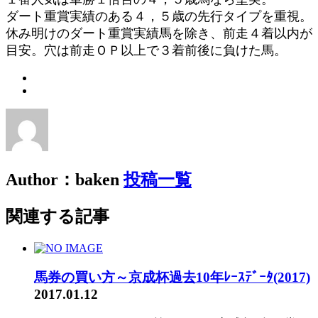
ダート重賞実績のある４，５歳の先行タイプを重視。
休み明けのダート重賞実績馬を除き、前走４着以内が
目安。穴は前走ＯＰ以上で３着前後に負けた馬。
Author：baken
投稿一覧
関連する記事
馬券の買い方～京成杯過去10年ﾚｰｽﾃﾞｰﾀ(2017)
2017.01.12