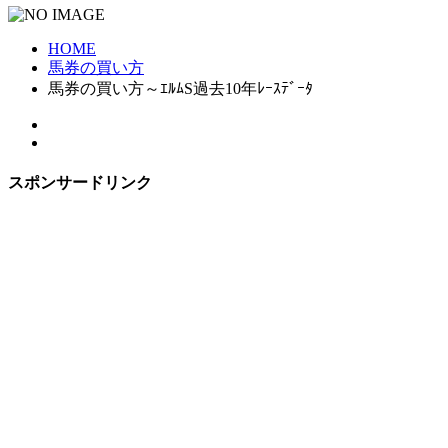
HOME
馬券の買い方
馬券の買い方～ｴﾙﾑS過去10年ﾚｰｽﾃﾞｰﾀ
スポンサードリンク