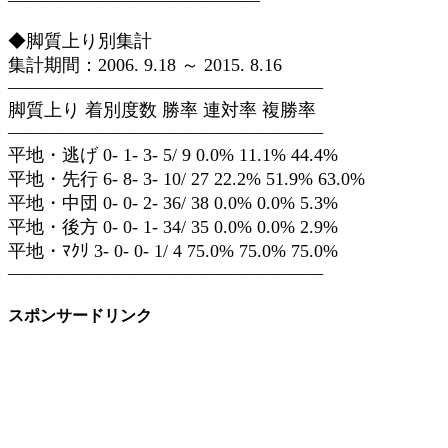
——————————————
◆脚質上り別集計
集計期間：2006. 9.18 ～ 2015. 8.16
—————————————————–
脚質上り 着別度数 勝率 連対率 複勝率
—————————————————–
平地・逃げ 0- 1- 3- 5/ 9 0.0% 11.1% 44.4%
平地・先行 6- 8- 3- 10/ 27 22.2% 51.9% 63.0%
平地・中団 0- 0- 2- 36/ 38 0.0% 0.0% 5.3%
平地・後方 0- 0- 1- 34/ 35 0.0% 0.0% 2.9%
平地・ﾏｸﾘ 3- 0- 0- 1/ 4 75.0% 75.0% 75.0%
—————————————————–
スポンサードリンク