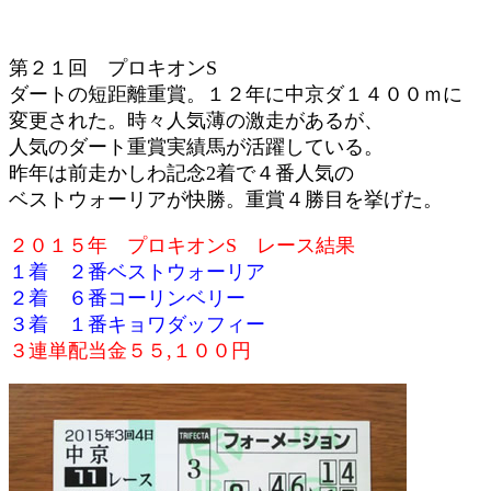
第２１回 プロキオンS
ダートの短距離重賞。１２年に中京ダ１４００ｍに
変更された。時々人気薄の激走があるが、
人気のダート重賞実績馬が活躍している。
昨年は前走かしわ記念2着で４番人気の
ベストウォーリアが快勝。重賞４勝目を挙げた。
２０１５年 プロキオンS レース結果
１着 ２番ベストウォーリア
２着 ６番コーリンベリー
３着 １番キョワダッフィー
３連単配当金５５,１００円