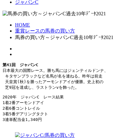
ジャパンC
HOME
重賞レースの馬券の買い方
馬券の買い方～ジャパンC過去10年ﾃﾞｰﾀ2021
第41回　ジャパンC
日本最大の国際レース。勝ち馬にはジェンティルドンナ、

 キタサンブラックなど名馬が名を連ねる。昨年は前走

 天皇賞(秋)を勝ったアーモンドアイが優勝。史上初の

 芝9冠を達成し、ラストランvを飾った。
2020年　ジャパンC　レース結果

1着2番アーモンドアイ

2着6番コントレイル

3着5番デアリングタクト

3連単配当金1,340円
