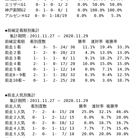
 エリザベG1    0- 1- 0- 1/ 2    0.0%  50.0%  50.0% 

 神戸新聞G2    0- 1- 0- 0/ 1    0.0% 100.0% 100.0% 

 アルゼンＨG2  0- 0- 1-18/19    0.0%   0.0%   5.3% 

 ◆前確定着順別集計

   集計期間：2011.11.27 ～ 2020.11.29

 前確定着順  着別度数             勝率  連対率 複勝率 

 前走１着     4-  3-  5- 24/ 36   11.1%  19.4%  33.3% 

 前走２着     1-  2-  0- 20/ 23    4.3%  13.0%  13.0% 

 前走３着     1-  1-  1-  8/ 11    9.1%  18.2%  27.3% 

 前走４着     2-  1-  0- 17/ 20   10.0%  15.0%  15.0% 

 前走５着     0-  1-  1- 12/ 14    0.0%   7.1%  14.3% 

 前走6～9着   2-  1-  1- 28/ 32    6.3%   9.4%  12.5% 

 前走10着～   0-  1-  2- 25/ 28    0.0%   3.6%  10.7% 

 ◆前走人気別集計

   集計期間：2011.11.27 ～ 2020.11.29

 前走人気    着別度数             勝率  連対率 複勝率 

 前走１人気   7-  2-  4- 15/ 28   25.0%  32.1%  46.4% 

 前走２人気   0-  1-  2- 12/ 15    0.0%   6.7%  20.0% 

 前走３人気   0-  2-  0- 10/ 12    0.0%  16.7%  16.7% 

 前走４人気   1-  0-  1- 11/ 13    7.7%   7.7%  15.4% 

 前走５人気   2-  0-  1-  7/ 10   20.0%  20.0%  30.0% 
